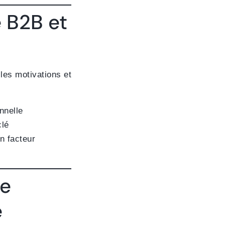
e B2B et
 les motivations et
onnelle
clé
n facteur
ne
e