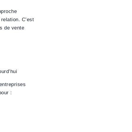
pproche
 relation. C’est
s de vente
ourd’hui
entreprises
our :