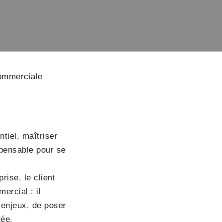
ommerciale
tiel, maîtriser
pensable pour se
rise, le client
ercial : il
 enjeux, de poser
tée.