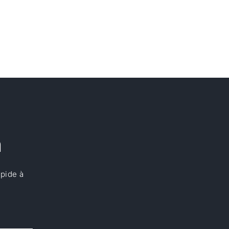
a
apide à