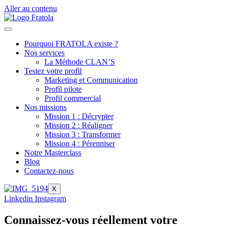
Aller au contenu
Pourquoi FRATOLA existe ?
Nos services
La Méthode CLAN’S
Testez votre profil
Marketing et Communication
Profil pilote
Profil commercial
Nos missions
Mission 1 : Décrypter
Mission 2 : Réaligner
Mission 3 : Transformer
Mission 4 : Pérenniser
Notre Masterclass
Blog
Contactez-nous
X
Linkedin
Instagram
Connaissez-vous réellement votre