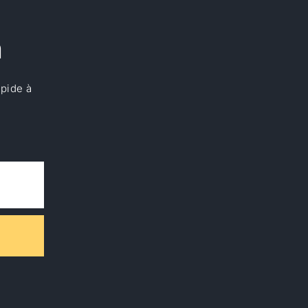
a
apide à