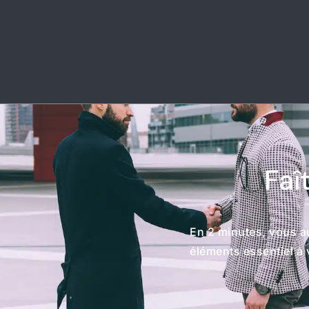
Faî
En 2 minutes, vous a
éléments essentiel à