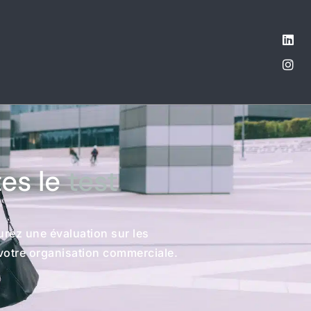
tes le
test
urez une évaluation sur les
 votre organisation commerciale.