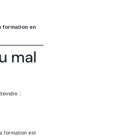
a formation en
ou mal
teindre :
la formation est