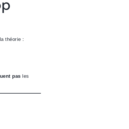
op
a théorie :
uent pas
les