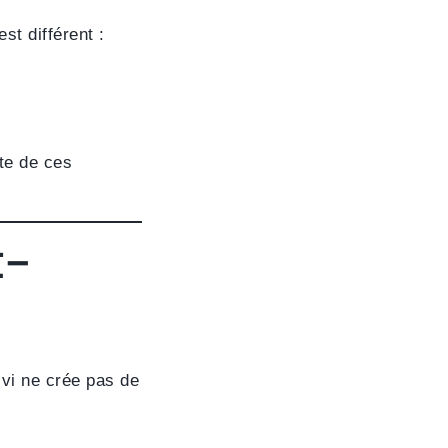
t différent :
pte de ces
t-
vi ne crée pas de