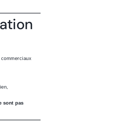
ation
s commerciaux
ien,
e sont pas